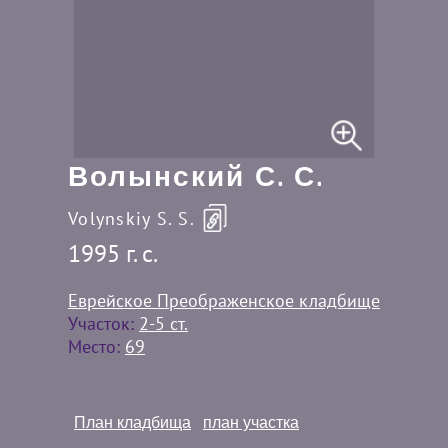
Волынский С. С.
Volynskiy S. S.
1995 г. c.
Еврейское Преображенское кладбище
Участок:
2-5 ст.
Место:
69
План кладбища
план участка