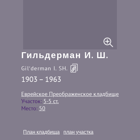
Гильдерман И. Ш.
Gilʹderman I. SH.
1903 – 1963
Еврейское Преображенское кладбище
Участок:
5-5 ст.
Место:
50
План кладбища
план участка