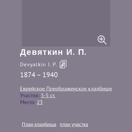
Девяткин И. П.
Devyatkin I. P.
1874 – 1940
Еврейское Преображенское кладбище
Участок:
5-5 ст.
Место:
23
План кладбища
план участка