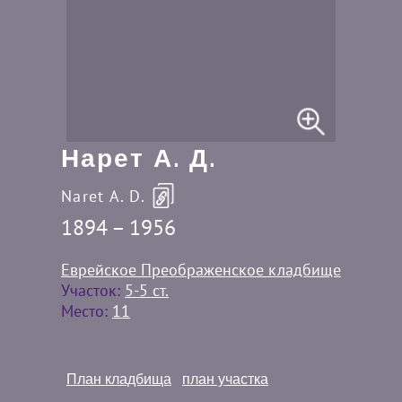
Нарет А. Д.
Naret A. D.
1894 – 1956
Еврейское Преображенское кладбище
Участок:
5-5 ст.
Место:
11
План кладбища
план участка