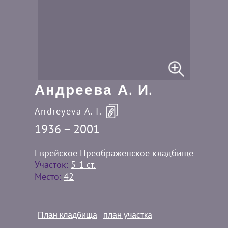
Андреева А. И.
Andreyeva A. I.
1936 – 2001
Еврейское Преображенское кладбище
Участок:
5-1 ст.
Место:
42
План кладбища
план участка