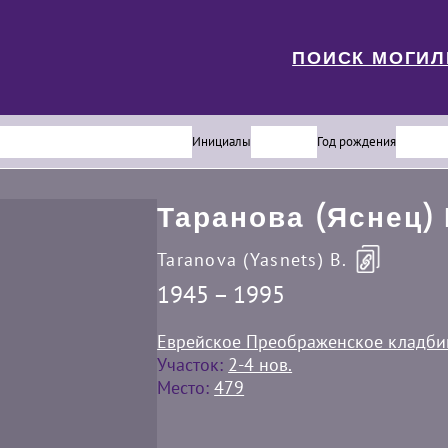
ПОИСК МОГИ
Инициалы
Год рождения
Таранова (Яснец) 
Taranova (Yasnets) B.
1945 – 1995
Еврейское Преображенское кладб
Участок:
2-4 нов.
Место:
479