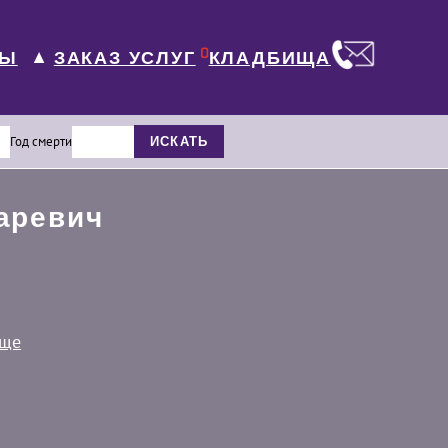
0
ЛЫ
КЛАДБИЩА
ЗАКАЗ УСЛУГ
▼
Год смерти
ИСКАТЬ
аревич
ище