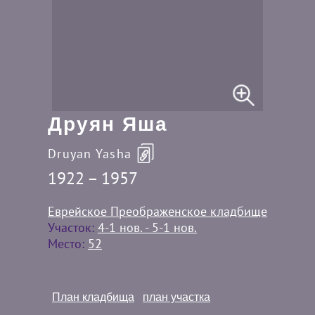
Друян Яша
Druyan Yasha
1922 – 1957
Еврейское Преображенское кладбище
Участок:
4-1 нов. - 5-1 нов.
Место:
52
План кладбища
план участка