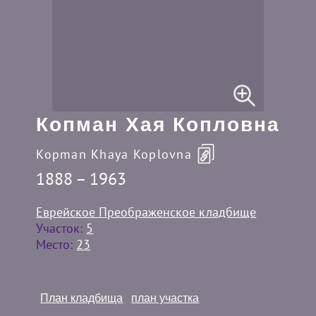
Копман Хая Копловна
Kopman Khaya Koplovna
1888 – 1963
Еврейское Преображенское кладбище
Участок:
5
Место:
23
План кладбища
план участка