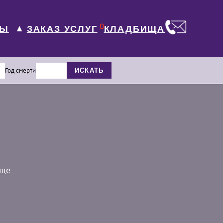
0
ЛЫ
КЛАДБИЩА
ЗАКАЗ УСЛУГ
▼
Год смерти
ИСКАТЬ
ище