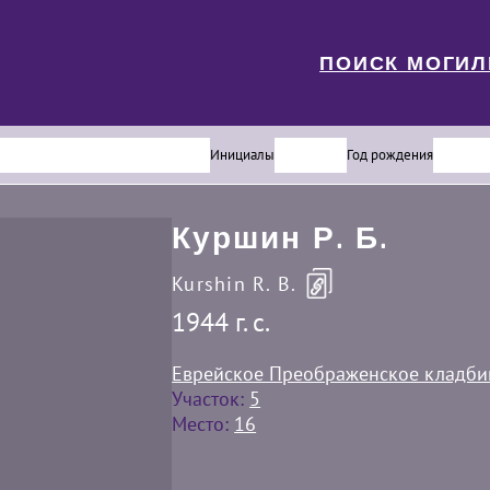
ПОИСК МОГИ
Инициалы
Год рождения
Куршин Р. Б.
Kurshin R. B.
1944 г. c.
Еврейское Преображенское кладб
Участок:
5
Место:
16