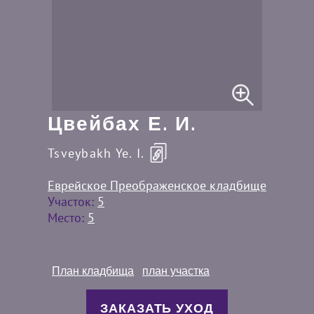
Цвейбах Е. И.
Tsveybakh Ye. I.
Еврейское Преображенское кладбище
Участок:
5
Место:
5
План кладбища
план участка
ЗАКАЗАТЬ УХОД