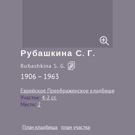
Рубашкина С. Г.
Rubashkina S. G.
1906 – 1963
Еврейское Преображенское кладбище
Участок:
4-2 ст.
Место:
2
План кладбища
план участка