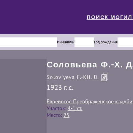
ПОИСК МОГИ
Инициалы
Год рождения
Соловьева Ф.-Х. Д
Solovʹyeva F.-KH. D.
1923 г. c.
Еврейское Преображенское кладб
Участок:
4-1 ст.
Место:
25