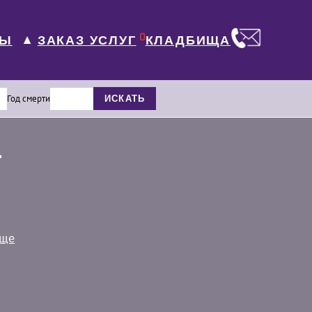
0
ЛЫ
КЛАДБИЩА
ЗАКАЗ УСЛУГ
▼
Год смерти
ИСКАТЬ
.
ище