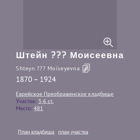
Штейн ??? Моисеевна
Shteyn ??? Moiseyevna
1870 – 1924
Еврейское Преображенское кладбище
Участок:
3-6 ст.
Место:
481
План кладбища
план участка