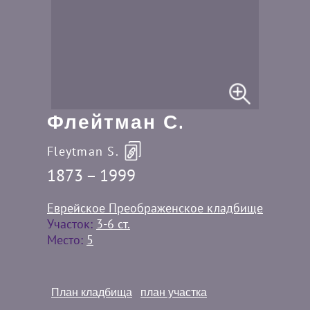
Флейтман С.
Fleytman S.
1873 – 1999
Еврейское Преображенское кладбище
Участок:
3-6 ст.
Место:
5
План кладбища
план участка