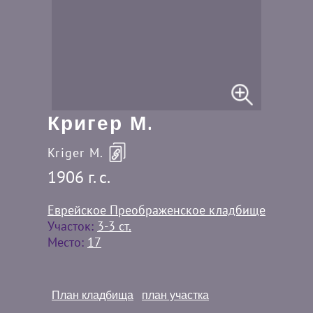
Кригер М.
Kriger M.
1906 г. c.
Еврейское Преображенское кладбище
Участок:
3-3 ст.
Место:
17
План кладбища
план участка