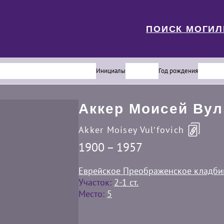
ПОИСК МОГИ
Инициалы
Год рождения
Аккер Моисей Ву
Akker Moisey Vulʹfovich
1900 – 1957
Еврейское Преображенское кладб
Участок:
2-1 ст.
Место:
5