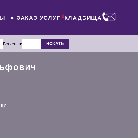
0
ЛЫ
КЛАДБИЩА
ЗАКАЗ УСЛУГ
▼
Год смерти
ИСКАТЬ
льфович
ище