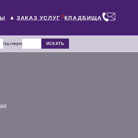
0
ЛЫ
КЛАДБИЩА
ЗАКАЗ УСЛУГ
▼
Год смерти
ИСКАТЬ
ище