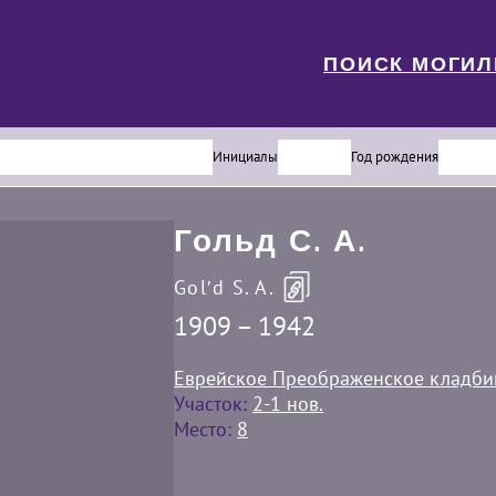
ПОИСК МОГИ
Инициалы
Год рождения
Гольд С. А.
Golʹd S. A.
1909 – 1942
Еврейское Преображенское кладб
Участок:
2-1 нов.
Место:
8