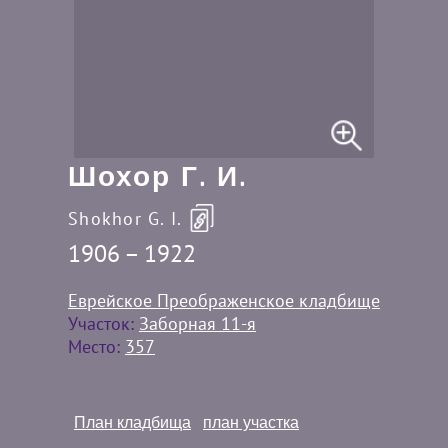
Шохор Г. И.
Shokhor G. I.
1906 – 1922
Еврейское Преображенское кладбище
Участок:
Заборная 11-я
Место:
357
План кладбища
план участка