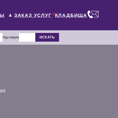
0
ЛЫ
КЛАДБИЩА
ЗАКАЗ УСЛУГ
▼
Год смерти
ИСКАТЬ
ище