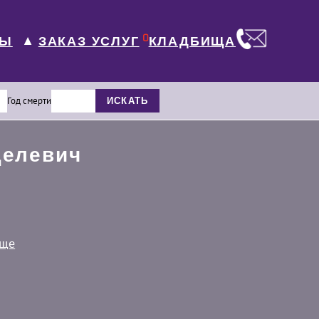
0
ЛЫ
КЛАДБИЩА
ЗАКАЗ УСЛУГ
▼
Год смерти
ИСКАТЬ
делевич
ище