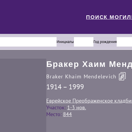
ПОИСК МОГИ
Инициалы
Год рождения
Бракер Хаим Мен
Braker Khaim Mendelevich
1914 – 1999
Еврейское Преображенское кладб
Участок:
1-3 нов.
Место:
844