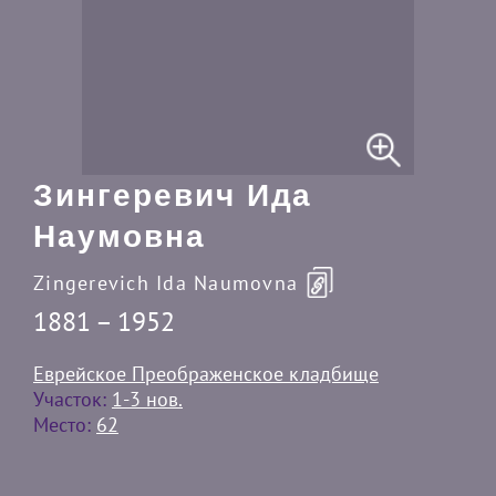
Зингеревич Ида
Наумовна
Zingerevich Ida Naumovna
1881 – 1952
Еврейское Преображенское кладбище
Участок:
1-3 нов.
Место:
62