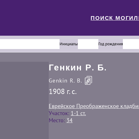
ПОИСК МОГИ
Инициалы
Год рождения
Генкин Р. Б.
Genkin R. B.
1908 г. c.
Еврейское Преображенское кладб
Участок:
1-1 ст.
Место:
34