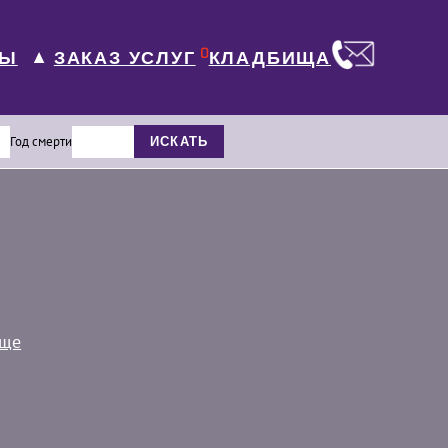
0
ЛЫ
КЛАДБИЩА
ЗАКАЗ УСЛУГ
▼
Год смерти
ИСКАТЬ
ище