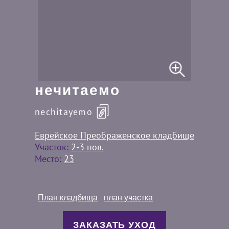
нечитаемо
nechitayemo
Еврейское Преображенское кладбище
Участок:
2-3 нов.
Место:
23
План кладбища
план участка
ЗАКАЗАТЬ УХОД