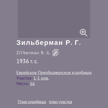
Зильберман Р. Г.
Zilʹberman R. G.
1936 г. c.
Еврейское Преображенское кладбище
Участок:
1-1 нов.
Место:
66
План кладбища
план участка