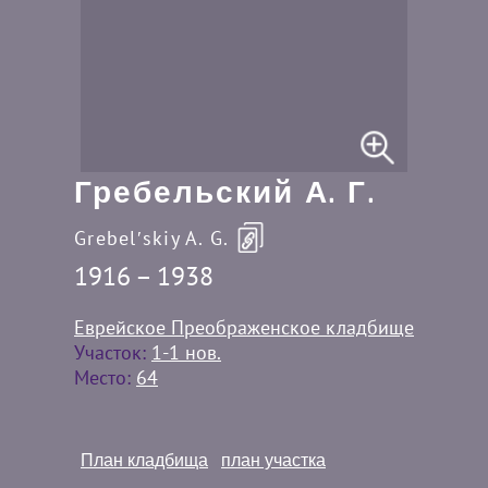
Гребельский А. Г.
Grebelʹskiy A. G.
1916 – 1938
Еврейское Преображенское кладбище
Участок:
1-1 нов.
Место:
64
План кладбища
план участка