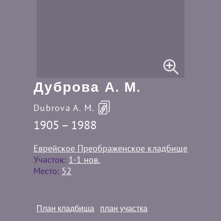
Дуброва А. М.
Dubrova A. M.
1905 – 1988
Еврейское Преображенское кладбище
Участок:
1-1 нов.
Место:
52
План кладбища
план участка