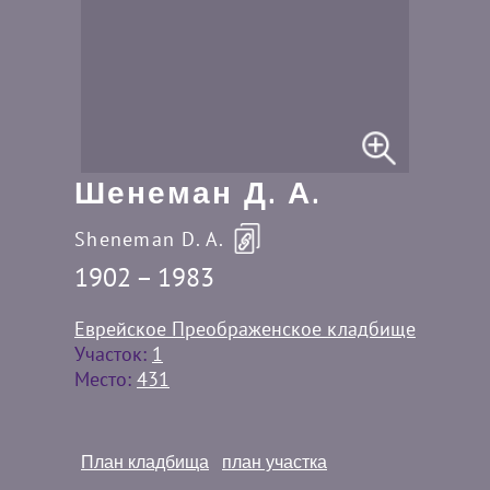
Шенеман Д. А.
Sheneman D. A.
1902 – 1983
Еврейское Преображенское кладбище
Участок:
1
Место:
431
План кладбища
план участка