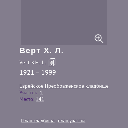
Верт Х. Л.
Vert KH. L.
1921 – 1999
Еврейское Преображенское кладбище
Участок:
1
Место:
141
План кладбища
план участка