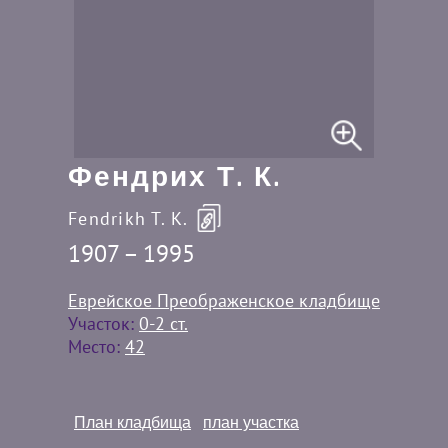
Фендрих Т. К.
Fendrikh T. K.
1907 – 1995
Еврейское Преображенское кладбище
Участок:
0-2 ст.
Место:
42
План кладбища
план участка