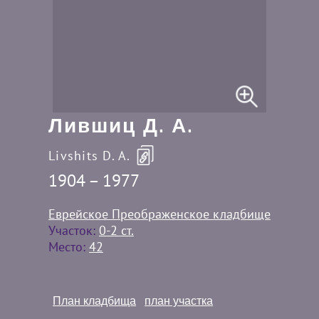
Лившиц Д. А.
Livshits D. A.
1904 – 1977
Еврейское Преображенское кладбище
Участок:
0-2 ст.
Место:
42
План кладбища
план участка