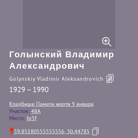
Голынский Владимир
Александрович
Golynskiy Vladimir Aleksandrovich
1929 – 1990
Кладбище Памяти жертв 9 января
Участок:
48А
Место:
br5f
59.85180555555556, 30.44785