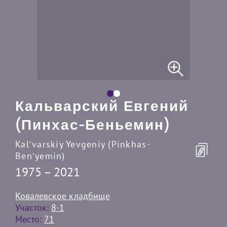
Кальварский Евгений
(Пинхас-Беньемин)
Kalʹvarskiy Yevgeniy (Pinkhas-
Benʹyemin)
1975 – 2021
Ковалевское кладбище
Участок:
8-1
Место:
71