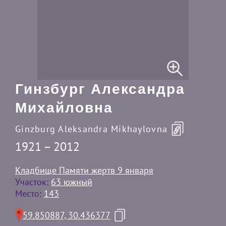
Гинзбург Александра
Михайловна
Ginzburg Aleksandra Mikhaylovna
1921 – 2012
Кладбище Памяти жертв 9 января
Участок:
63 южный
Место:
143
59.850887, 30.436377