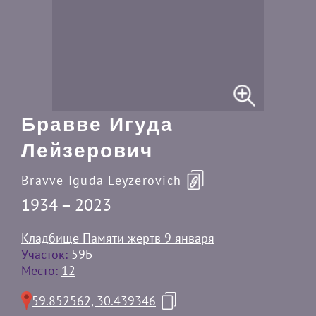
Бравве Игуда
Лейзерович
Bravve Iguda Leyzerovich
1934 – 2023
Кладбище Памяти жертв 9 января
Участок:
59Б
Место:
12
59.852562, 30.439346