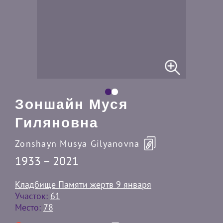
Зоншайн Муся
Гиляновна
Zonshayn Musya Gilyanovna
1933 – 2021
Кладбище Памяти жертв 9 января
Участок:
61
Место:
78