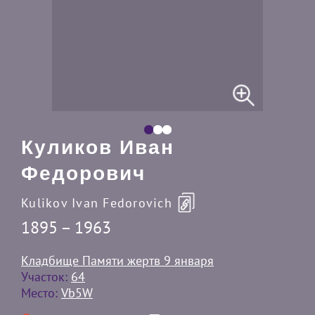
Куликов Иван
Федорович
Kulikov Ivan Fedorovich
1895 – 1963
Кладбище Памяти жертв 9 января
Участок:
64
Место:
Vb5W