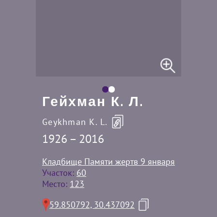
Гейхман К. Л.
Geykhman K. L.
1926 – 2016
Кладбище Памяти жертв 9 января
Участок:
60
Место:
123
59.850792, 30.437092