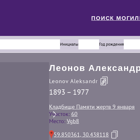
ПОИСК МОГИ
Инициалы
Год рождения
Леонов Александ
Leonov Aleksandr
1893 – 1977
Кладбище Памяти жертв 9 января
Участок:
60
Место:
Vgb8
59.850361, 30.438118