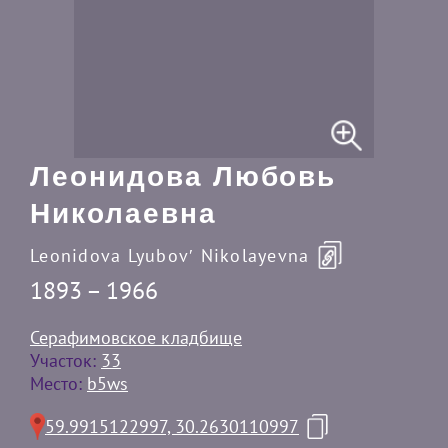
Леонидова Любовь
Николаевна
Leonidova Lyubovʹ Nikolayevna
1893 – 1966
Серафимовское кладбище
Участок:
33
Место:
b5ws
59.9915122997, 30.2630110997