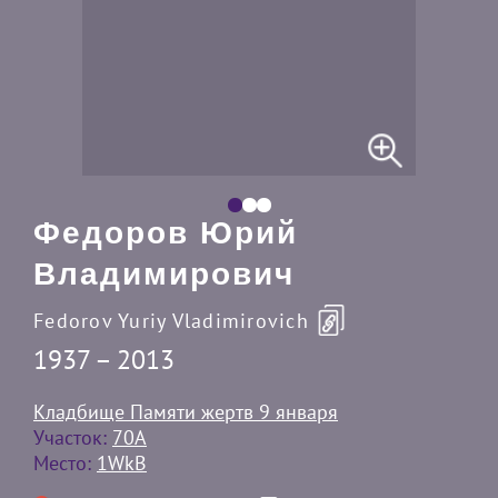
Федоров Юрий
Владимирович
Fedorov Yuriy Vladimirovich
1937 – 2013
Кладбище Памяти жертв 9 января
Участок:
70А
Место:
1WkB