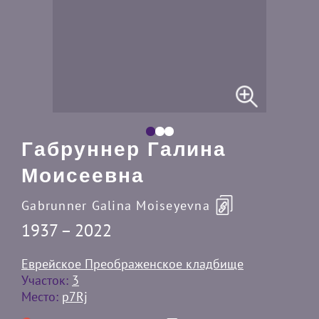
Габруннер Галина
Моисеевна
Gabrunner Galina Moiseyevna
1937 – 2022
Еврейское Преображенское кладбище
Участок:
3
Место:
p7Rj