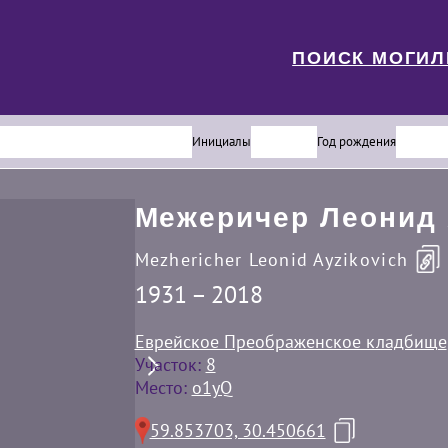
ПОИСК МОГИ
Инициалы
Год рождения
Межеричер Леонид 
Mezhericher Leonid Ayzikovich
1931 – 2018
Еврейское Преображенское кладбище
Участок:
8
Место:
o1yQ
59.853703, 30.450661