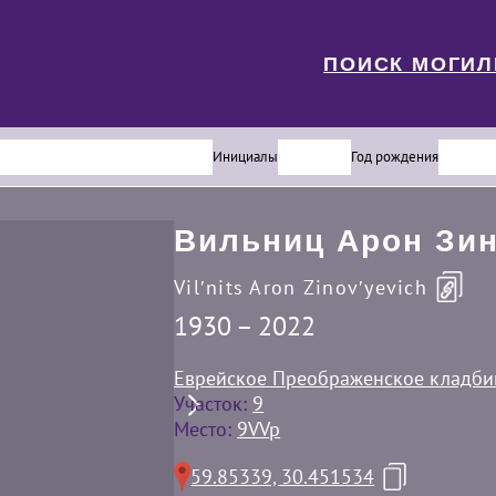
ПОИСК МОГИ
Инициалы
Год рождения
Вильниц Арон Зи
Vilʹnits Aron Zinovʹyevich
1930 – 2022
Еврейское Преображенское кладб
Участок:
9
Место:
9VVp
59.85339, 30.451534