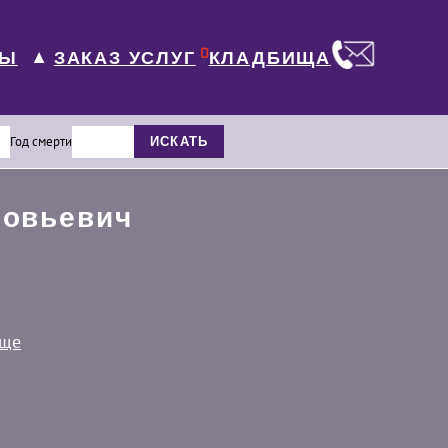
0
ЛЫ
КЛАДБИЩА
ЗАКАЗ УСЛУГ
▼
Год смерти
ИСКАТЬ
новьевич
ище