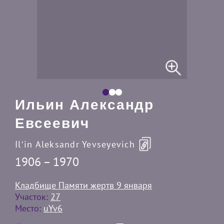
Ильин Александр
Евсеевич
Ilʹin Aleksandr Yevseyevich
1906 – 1970
Кладбище Памяти жертв 9 января
Участок:
27
Место:
uYv6