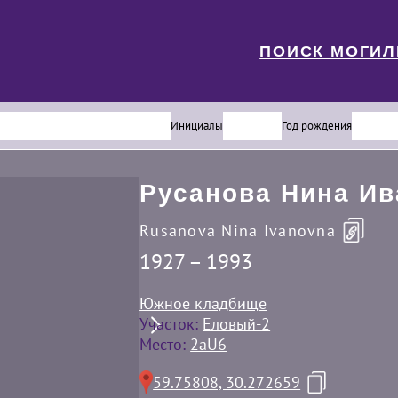
ПОИСК МОГИ
Инициалы
Год рождения
Русанова Нина Ив
Rusanova Nina Ivanovna
1927 – 1993
Южное кладбище
Участок:
Еловый-2
Место:
2aU6
59.75808, 30.272659