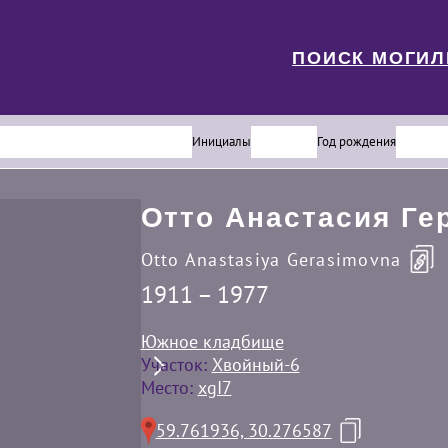
ПОИСК МОГИ
Инициалы
Год рождения
Отто Анастасия Ге
Otto Anastasiya Gerasimovna
1911 – 1977
Южное кладбище
Участок:
Хвойный-6
Место:
xgI7
59.761936, 30.276587