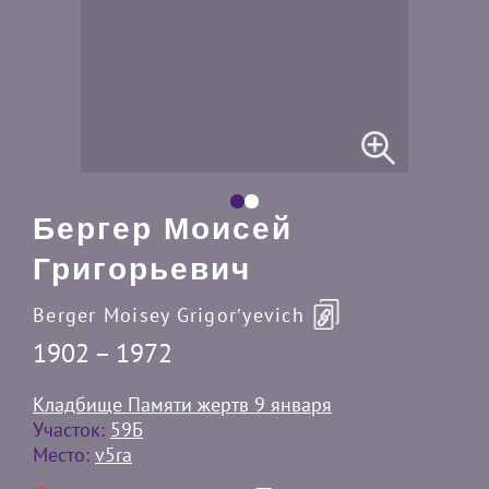
Бергер Моисей
Григорьевич
Berger Moisey Grigorʹyevich
1902 – 1972
Кладбище Памяти жертв 9 января
Участок:
59Б
Место:
v5ra