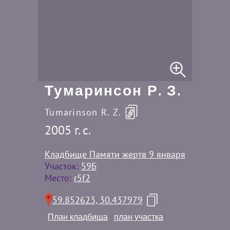
Тумаринсон Р. З.
Tumarinson R. Z.
2005 г. c.
Кладбище Памяти жертв 9 января
Участок:
59Б
Место:
r5f2
59.852623, 30.437979
План кладбища
план участка