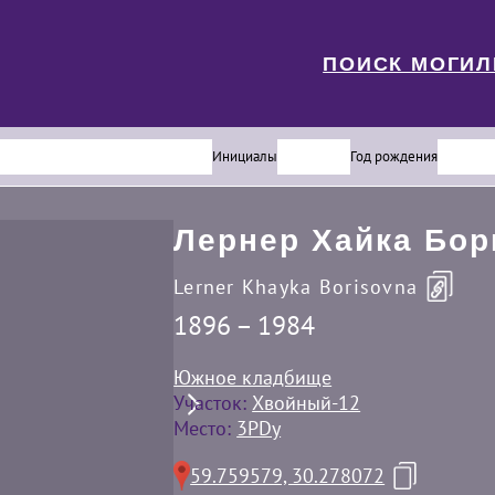
ПОИСК МОГИ
Инициалы
Год рождения
Лернер Хайка Бор
Lerner Khayka Borisovna
1896 – 1984
Южное кладбище
Участок:
Хвойный-12
Место:
3PDy
59.759579, 30.278072